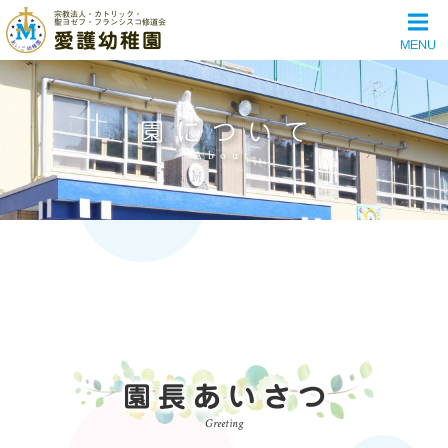
宗教法人・カトリック・
聖ヨゼフ・フランシスコ修道会
愛護幼稚園
MENU
園について
About
園長あいさつ
Greeting