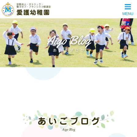
宗教法人・カトリック・
聖ヨゼフ・フランシスコ修道会
愛護幼稚園
MENU
Aigo Blog
あいごブログ
あいごブログ
Aigo Blog