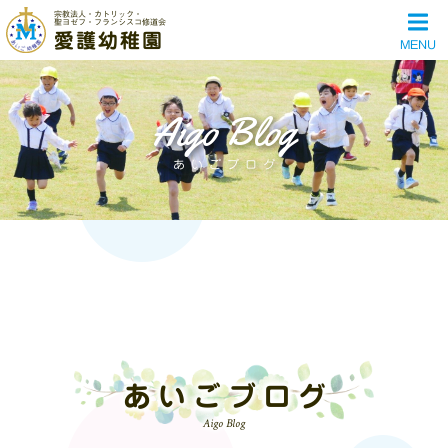
宗教法人・カトリック・
聖ヨゼフ・フランシスコ修道会
愛護幼稚園
MENU
Aigo Blog
あいごブログ
あいごブログ
Aigo Blog