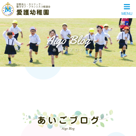
宗教法人・カトリック・
聖ヨゼフ・フランシスコ修道会
愛護幼稚園
MENU
Aigo Blog
あいごブログ
あいごブログ
Aigo Blog