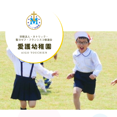
宗教法人・カトリック・
聖ヨゼフ・フランシスコ修道会
愛護幼稚園
AIGO YOUCHIEN