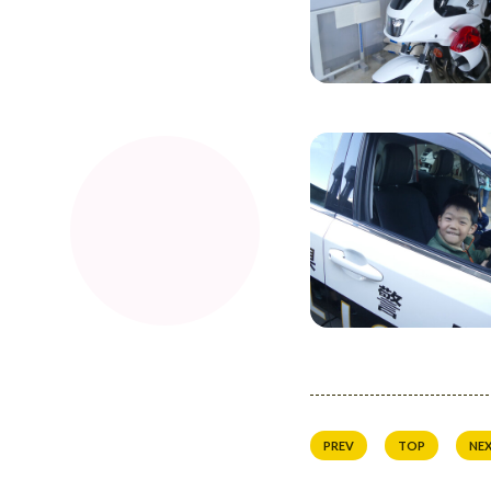
PREV
TOP
NE