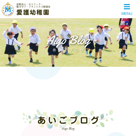
宗教法人・カトリック・
聖ヨゼフ・フランシスコ修道会
愛護幼稚園
MENU
Aigo Blog
あいごブログ
あいごブログ
Aigo Blog