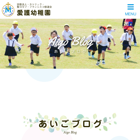
宗教法人・カトリック・
聖ヨゼフ・フランシスコ修道会
愛護幼稚園
MENU
Aigo Blog
あいごブログ
あいごブログ
Aigo Blog