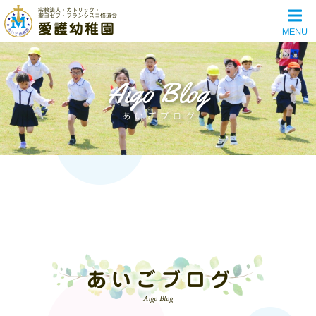
宗教法人・カトリック・
聖ヨゼフ・フランシスコ修道会
愛護幼稚園
MENU
Aigo Blog
あいごブログ
あいごブログ
Aigo Blog